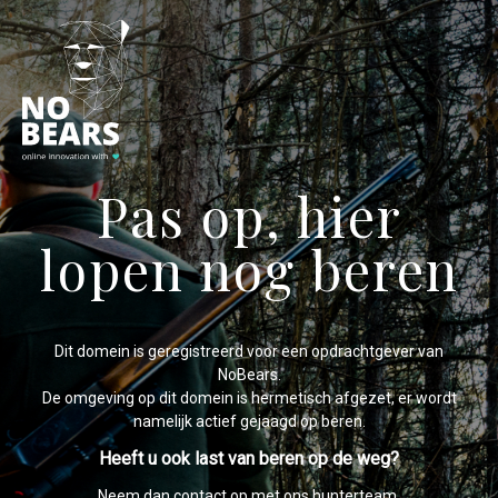
Pas op, hier
lopen nog beren
Dit domein is geregistreerd voor een opdrachtgever van
NoBears.
De omgeving op dit domein is hermetisch afgezet, er wordt
namelijk actief gejaagd op beren.
Heeft u ook last van beren op de weg?
Neem dan contact op met ons hunterteam.